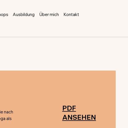
hops
Ausbildung
Über mich
Kontakt
PDF
ie nach
ANSEHEN
ga als