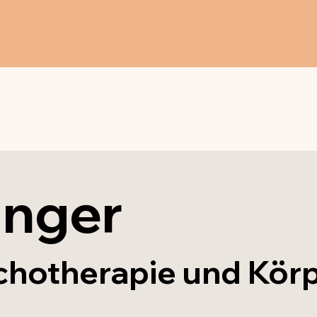
unger
chotherapie und Körp